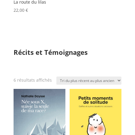
La route du lilas
22,00
€
Récits et Témoignages
Trié
6 résultats affichés
du
plus
récent
au
plus
ancien