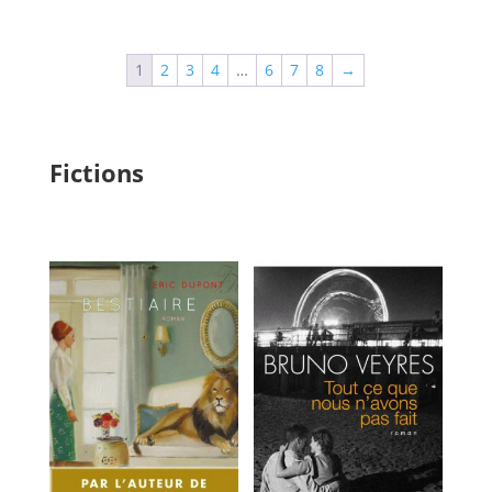
1
2
3
4
…
6
7
8
→
Fictions