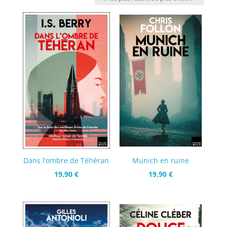
plus
récent
au
plus
ancien
Dans l’ombre de Téhéran
Munich en ruine
19,90
€
19,90
€