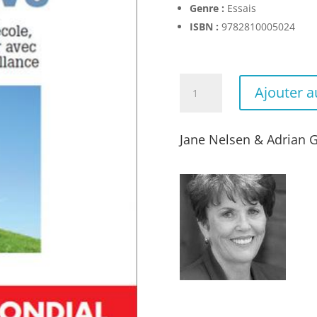
Genre :
Essais
ISBN :
9782810005024
quantité
Ajouter a
de
La
discipline
Jane Nelsen & Adrian G
positive