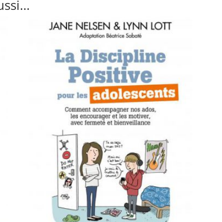
ussi…